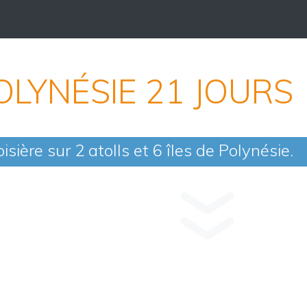
OLYNÉSIE 21 JOURS
isière sur 2 atolls et 6 îles de Polynésie.