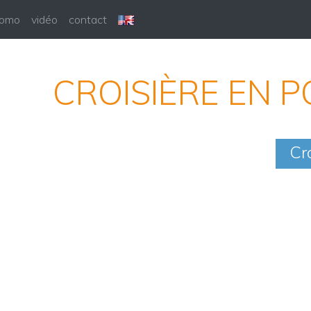
romo
vidéo
contact
CROISIÈRE EN P
Cro