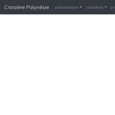
Croisière Polynésie
présentation
croisières
p